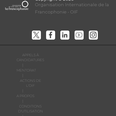
Organisation Internationale de la
Francophonie - OIF
APPELS À
CANDIDATURES
|
MENTORAT
|
ACTIONS DE
L'OIF
|
A PROPOS
|
CONDITIONS
D'UTILISATION