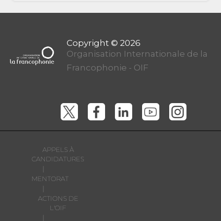
Organisation Internationale de la
Francophonie - OIF
APPELS À
CANDIDATURES
|
MENTORAT
|
ACTIONS DE
L'OIF
|