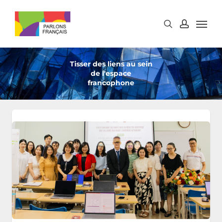
Skip
to
main
content
Tisser des liens au sein
de l'espace
francophone