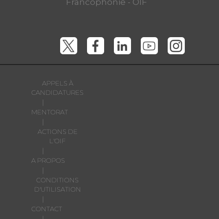
Francophonie - OIF
APPELS À
CANDIDATURES
|
MENTORAT
|
ACTIONS DE
L'OIF
|
A PROPOS
|
CONDITIONS
D'UTILISATION
|
CONTACT
|