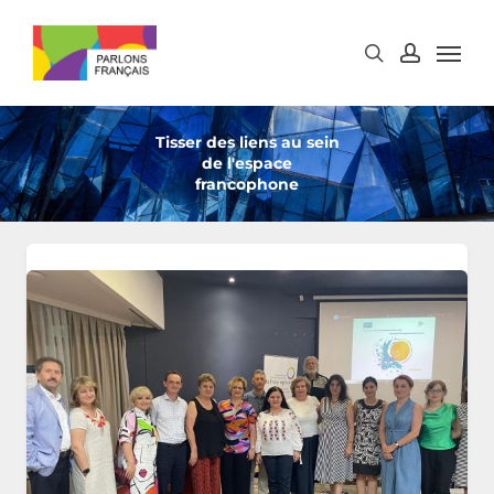
Skip
to
main
content
Tisser des liens au sein
de l'espace
francophone