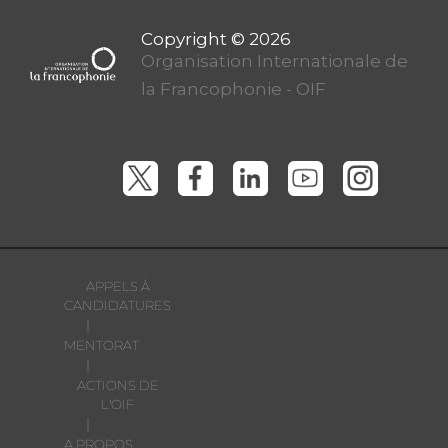
Organisation Internationale de
la Francophonie - OIF
APPELS À
CANDIDATURES
|
MENTORAT
|
ACTIONS DE
L'OIF
|
A PROPOS