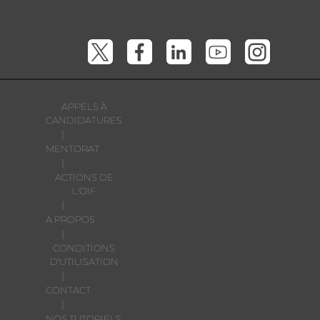
APPELS À
CANDIDATURES
|
MENTORAT
|
ACTIONS DE
L'OIF
|
A PROPOS
|
CONDITIONS
D'UTILISATION
|
CONTACT
|
NOS TUTORIELS