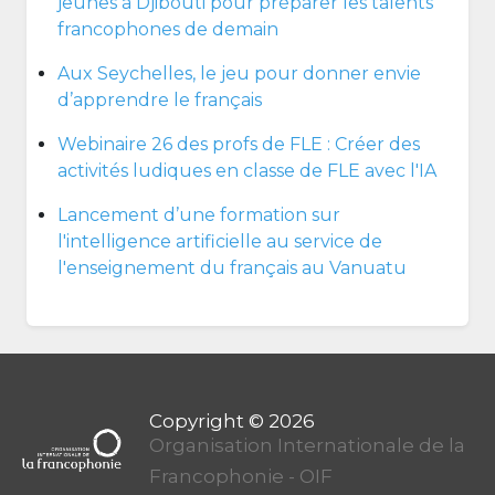
jeunes à Djibouti pour préparer les talents
francophones de demain
Aux Seychelles, le jeu pour donner envie
d’apprendre le français
Webinaire 26 des profs de FLE : Créer des
activités ludiques en classe de FLE avec l'IA
Lancement d’une formation sur
l'intelligence artificielle au service de
l'enseignement du français au Vanuatu
Organisation Internationale de la
Francophonie - OIF