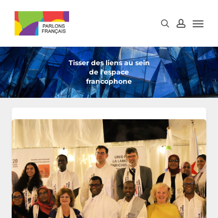
Skip
to
main
content
Tisser des liens au sein
de l'espace
francophone