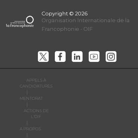
Organisation Internationale de la
Francophonie - OIF
APPELS À
CANDIDATURES
|
MENTORAT
|
ACTIONS DE
L'OIF
|
A PROPOS
|