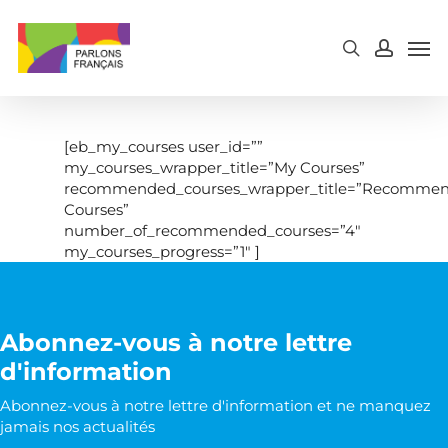
Skip
to
main
content
[eb_my_courses user_id=””
my_courses_wrapper_title=”My Courses”
recommended_courses_wrapper_title=”Recomme
Courses”
number_of_recommended_courses=”4″
my_courses_progress=”1″ ]
Abonnez-vous à notre lettre
d'information
Abonnez-vous à notre lettre d'information et ne manquez
jamais nos actualités