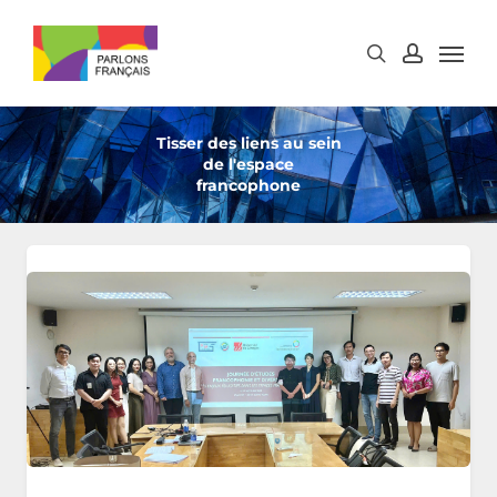
Skip
to
main
content
Tisser des liens au sein
de l'espace
francophone