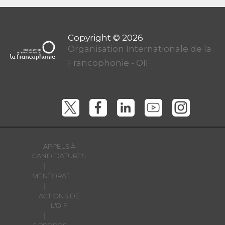
Organisation Internationale de la
Francophonie - OIF
APPELS À
CANDIDATURES
|
MENTORAT
|
ACTIONS DE
L'OIF
|