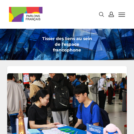
Skip
to
main
content
Tisser des liens au sein
de l'espace
francophone