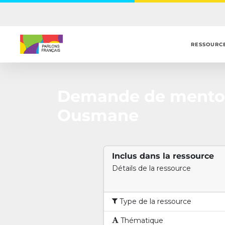
Skip
to
main
content
RESSOURC
Demande de mentor
Ousmane
Inclus dans la ressource
Détails de la ressource
Type de la ressource
Thématique