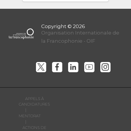
Organisation Internationale de
la Francophonie - OIF
APPELS À
CANDIDATURES
|
MENTORAT
|
ACTIONS DE