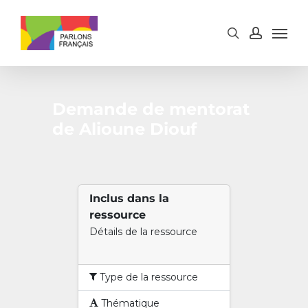
Skip
to
main
content
Demande de mentorat
de Alioune Diouf
Inclus dans la
ressource
Détails de la ressource
Type de la ressource
Thématique