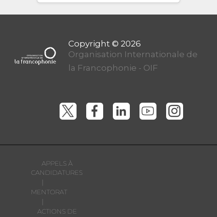
Organisation Internationale de
la Francophonie - OIF
APPELS À
CANDIDATURES
|
MENTORAT
|
ACTIONS DE