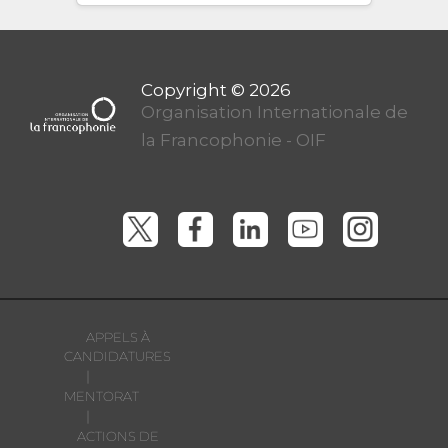
Organisation Internationale de
la Francophonie - OIF
APPELS À
CANDIDATURES
|
MENTORAT
|
ACTIONS DE