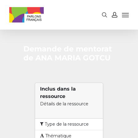
Skip
to
main
content
Demande de mentorat
de ANA MARIA GOTCU
Inclus dans la
ressource
Détails de la ressource
Type de la ressource
Thématique