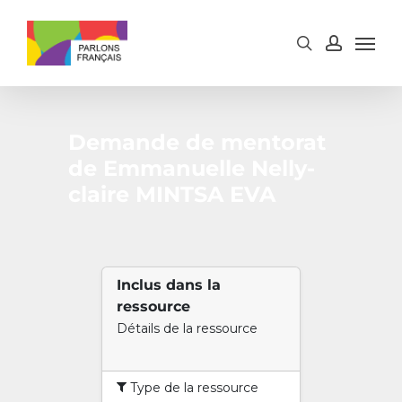
Skip
to
main
content
Demande de mentorat
de Emmanuelle Nelly-
claire MINTSA EVA
Inclus dans la
ressource
Détails de la ressource
Type de la ressource