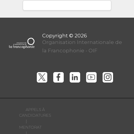
Organisation Internationale de
la Francophonie - OIF
APPELS À
CANDIDATURES
|
MENTORAT
|