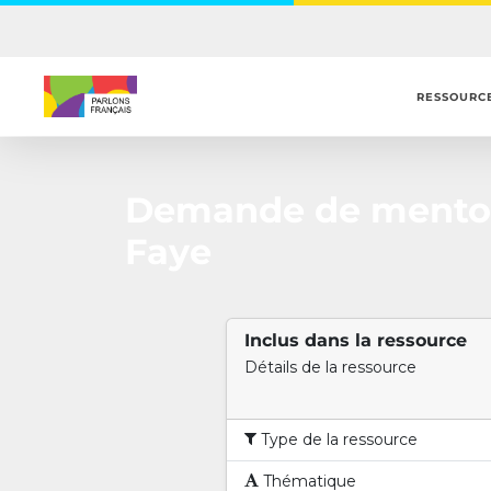
Skip
to
main
content
RESSOURC
Demande de mentor
Faye
Inclus dans la ressource
Détails de la ressource
Type de la ressource
Thématique