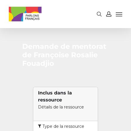
Skip
to
main
content
Demande de mentorat
de Françoise Rosalie
Fouadjio
Inclus dans la
ressource
Détails de la ressource
Type de la ressource