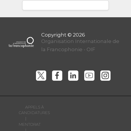
Organisation Internationale de
la Francophonie - OIF
APPELS À
CANDIDATURES
|
MENTORAT
|