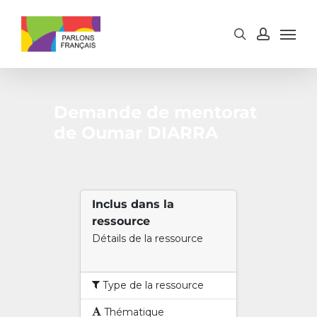
Skip
to
main
content
Demande de mentorat
de Oumar DIARRA
Inclus dans la
ressource
Détails de la ressource
Type de la ressource
Thématique