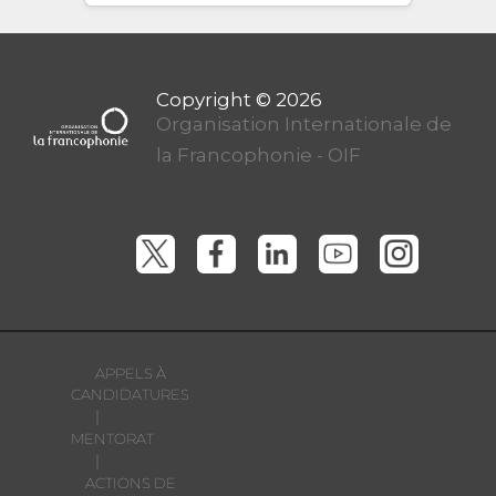
Organisation Internationale de
la Francophonie - OIF
APPELS À
CANDIDATURES
|
MENTORAT
|
ACTIONS DE