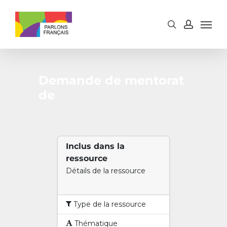
Skip
to
main
content
Demande de mentorat
de
Inclus dans la
ressource
Détails de la ressource
Type de la ressource
Thématique