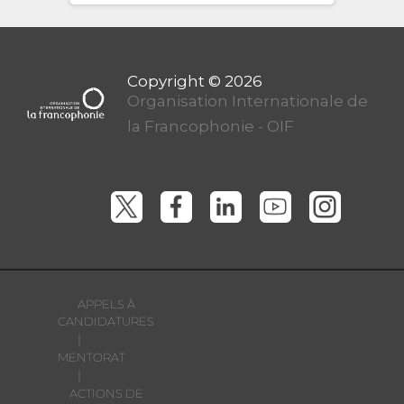
Organisation Internationale de
la Francophonie - OIF
APPELS À
CANDIDATURES
|
MENTORAT
|
ACTIONS DE