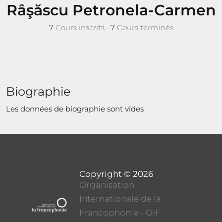
Râşăscu Petronela-Carmen
7
Cours inscrits
•
7
Cours terminés
Biographie
Les données de biographie sont vides
Organisation
Internationale de la
Francophonie - OIF