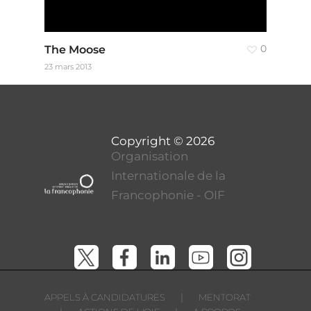
The Moose
0
23 mars 2013
Organisation
Internationale de la
Francophonie - OIF
|
APPELS À CANDIDATURES
MENTORAT