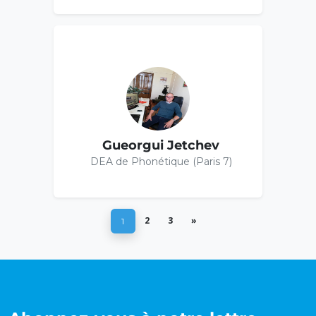
Gueorgui Jetchev
DEA de Phonétique (Paris 7)
2
3
»
1