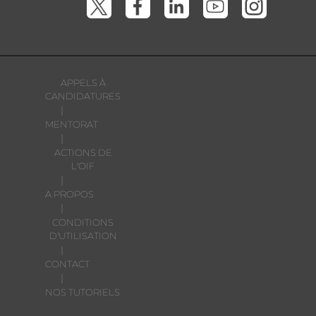
APPELS À
CANDIDATURES
|
MENTORAT
|
ACTIONS DE
L'OIF
|
A PROPOS
|
CONDITIONS
D'UTILISATION
|
CONTACT
|
NOS TUTORIELS