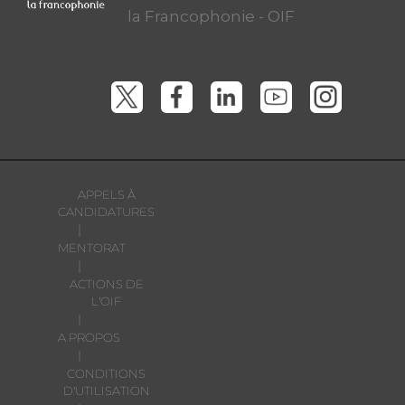
la Francophonie - OIF
APPELS À
CANDIDATURES
|
MENTORAT
|
ACTIONS DE
L'OIF
|
A PROPOS
|
CONDITIONS
D'UTILISATION