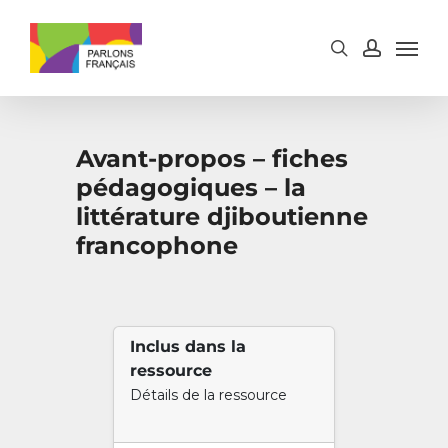
Skip
to
main
content
Avant-propos – fiches
pédagogiques – la
littérature djiboutienne
francophone
Inclus dans la
ressource
Détails de la ressource