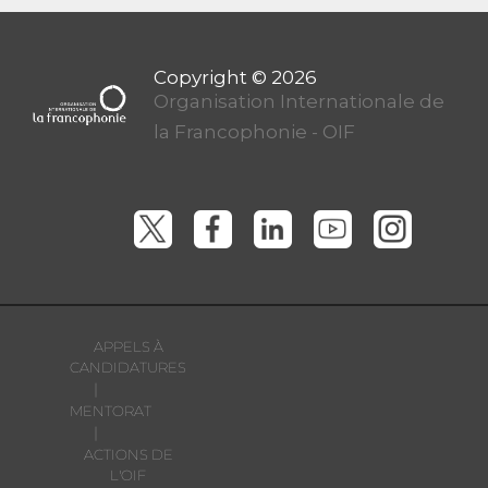
Organisation Internationale de
la Francophonie - OIF
APPELS À
CANDIDATURES
|
MENTORAT
|
ACTIONS DE
L'OIF