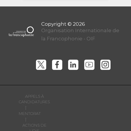
Organisation Internationale de
la Francophonie - OIF
APPELS À
CANDIDATURES
|
MENTORAT
|
ACTIONS DE
L'OIF