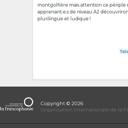
montgolfière mais attention ce périple n
apprenant.e.s de niveau A2 découvriron
plurilingue et ludique !
Tél
Organisation Internationale de la 