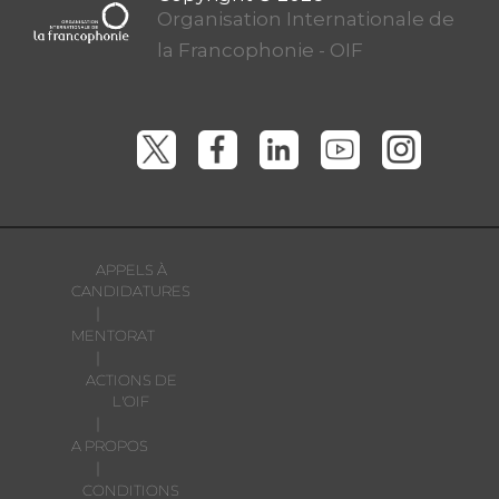
Organisation Internationale de
la Francophonie - OIF
APPELS À
CANDIDATURES
|
MENTORAT
|
ACTIONS DE
L'OIF
|
A PROPOS
|
CONDITIONS