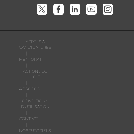
APPELS À
CANDIDATURES
|
MENTORAT
|
ACTIONS DE
L'OIF
|
A PROPOS
|
CONDITIONS
D'UTILISATION
|
CONTACT
|
NOS TUTORIELS