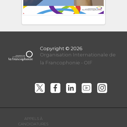
Organisation Internationale de
la Francophonie - OIF
APPELS À
CANDIDATURES