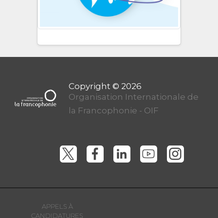
Organisation Internationale de
la Francophonie - OIF
APPELS À
CANDIDATURES