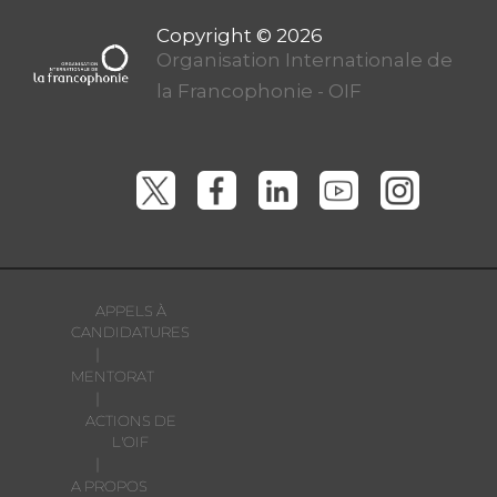
Organisation Internationale de
la Francophonie - OIF
APPELS À
CANDIDATURES
|
MENTORAT
|
ACTIONS DE
L'OIF
|
A PROPOS