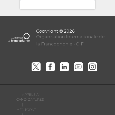
Organisation Internationale de
la Francophonie - OIF
APPELS À
CANDIDATURES
|
MENTORAT
|