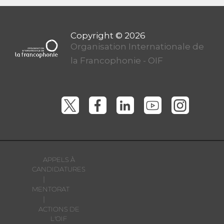
Organisation Internationale de
la Francophonie - OIF
APPELS À
CANDIDATURES
|
MENTORAT
|
ACTIONS DE
L'OIF