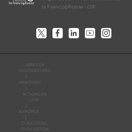
la Francophonie - OIF
APPELS À
CANDIDATURES
|
MENTORAT
|
ACTIONS DE
L'OIF
|
A PROPOS
|
CONDITIONS
D'UTILISATION