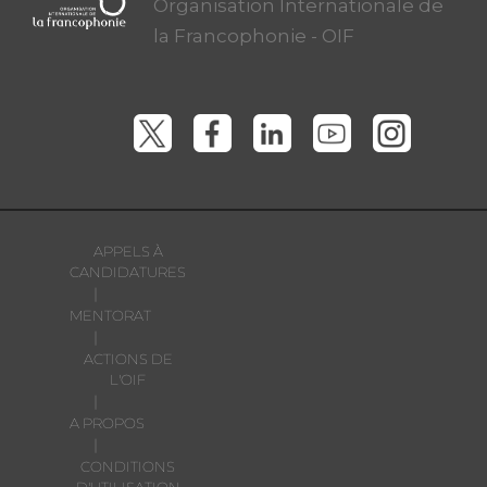
Organisation Internationale de
la Francophonie - OIF
APPELS À
CANDIDATURES
|
MENTORAT
|
ACTIONS DE
L'OIF
|
A PROPOS
|
CONDITIONS
D'UTILISATION