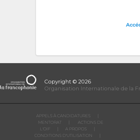
Accéd
Organisation Internationale de la 
|
APPELS À CANDIDATURES
|
MENTORAT
ACTIONS DE
|
|
L'OIF
A PROPOS
|
CONDITIONS D'UTILISATION