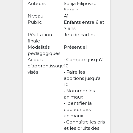
Auteurs
Sofija Filipović,
Serbie
Niveau
A1
Public
Enfants entre 6 et
7 ans
Réalisation
Jeu de cartes
finale
Modalités
Présentiel
pédagogiques
Acquis
• Compter jusqu’à
d’apprentissage
10
visés
• Faire les
additions jusqu’à
10
• Nommer les
animaux
• Identifier la
couleur des
animaux
• Connaître les cris
et les bruits des