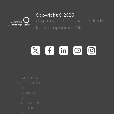
Organisation Internationale de
la Francophonie - OIF
APPELS À
CANDIDATURES
|
MENTORAT
|
ACTIONS DE
L'OIF
|