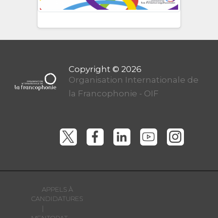
Organisation Internationale de
la Francophonie - OIF
APPELS À
CANDIDATURES
|