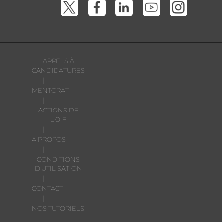
APPELS À
CANDIDATURES
|
MENTORAT
|
ACTIONS DE
L'OIF
|
A PROPOS
|
CONDITIONS
D'UTILISATION
|
CONTACT
|
NOS TUTORIELS