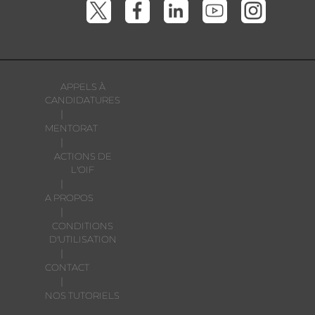
APPELS À
CANDIDATURES
|
MENTORAT
|
ACTIONS DE
L'OIF
|
A PROPOS
|
CONDITIONS
D'UTILISATION
|
CONTACT
|
NOS TUTORIELS