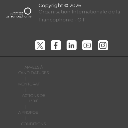
Organisation Internationale de la
Francophonie - OIF
APPELS À
CANDIDATURES
|
MENTORAT
|
ACTIONS DE
L'OIF
|
A PROPOS
|
CONDITIONS