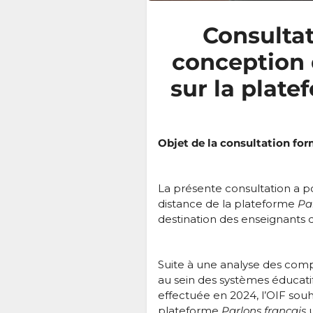
Consultat
conception 
sur la plate
Objet de la consultation for
La présente consultation a po
distance de la plateforme
Par
destination des enseignants 
Suite à une analyse des com
au sein des systèmes éducat
effectuée en 2024, l’OIF souha
plateforme
Parlons français
u