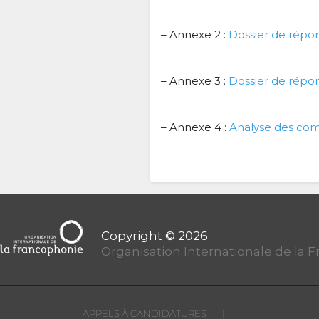
– Annexe 2 :
Dossier de répo
– Annexe 3 :
Dossier de répon
– Annexe 4 :
Analyse des co
Organisation Internationale de la 
|
APPELS À CANDIDATURES