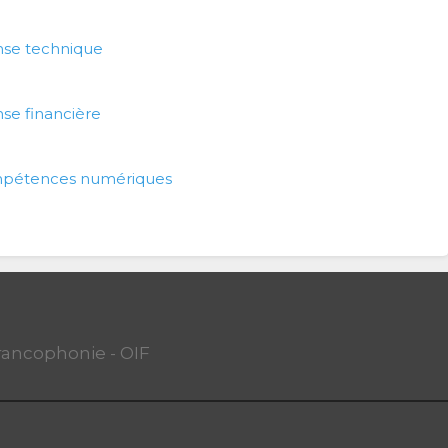
nse technique
se financière
mpétences numériques
Francophonie - OIF