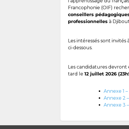
l’apprentissage du français
Francophonie (OIF) reche
conseillers pédagogiques
professionnelles
à Djibout
Les intéressés sont invités
ci-dessous.
Les candidatures devront 
tard le
12 juillet 2026 (23
Annexe 1 –
Annexe 2 –
Annexe 3 –