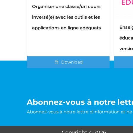
Organiser une classe/un cours
inversé(e) avec les outils et les
Ensei
applications en ligne adéquats
éduca
versi
Download
Abonnez-vous à notre lett
Abonnez-vous à notre lettre d'information et n