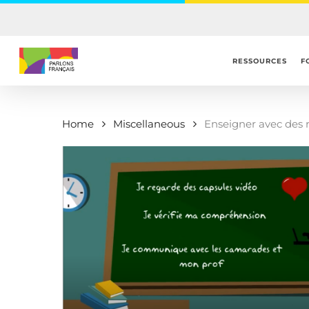
Skip
to
main
content
RESSOURCES
F
Home
Miscellaneous
Enseigner avec des 