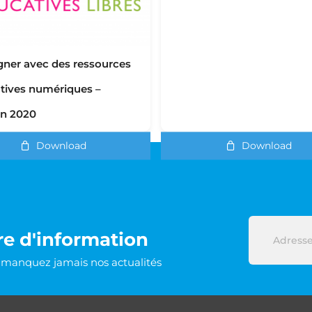
gner avec des ressources
tives numériques –
on 2020
Download
Download
re d'information
e manquez jamais nos actualités