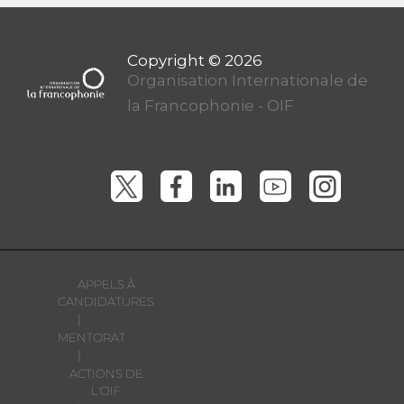
Organisation Internationale de
la Francophonie - OIF
APPELS À
CANDIDATURES
|
MENTORAT
|
ACTIONS DE
L'OIF