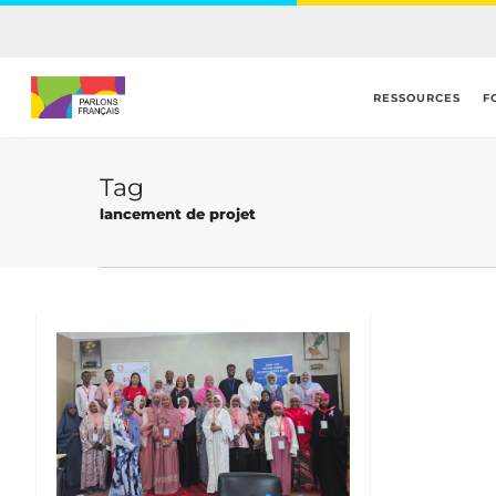
Skip
to
main
content
RESSOURCES
F
Tag
lancement de projet