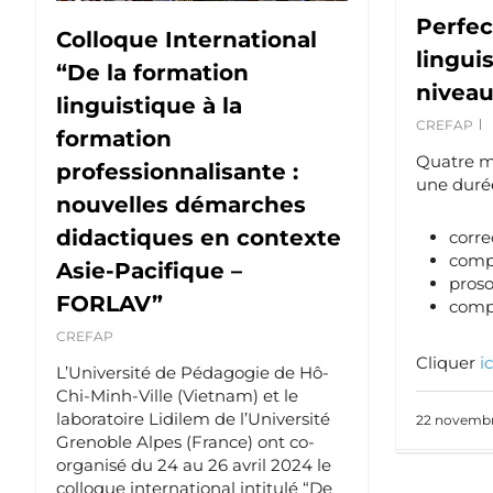
Perfe
Colloque International
lingui
“De la formation
niveau
linguistique à la
CREFAP
formation
Quatre m
professionnalisante :
une durée
nouvelles démarches
didactiques en contexte
corre
compr
Asie-Pacifique –
proso
FORLAV”
compr
CREFAP
Cliquer
ic
L’Université de Pédagogie de Hô-
Chi-Minh-Ville (Vietnam) et le
laboratoire Lidilem de l’Université
22 novembr
Grenoble Alpes (France) ont co-
organisé du 24 au 26 avril 2024 le
colloque international intitulé “De