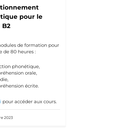
ctionnement
stique pour le
 B2
odules de formation pour
 de 80 heures :
ction phonétique,
éhension orale,
die,
éhension écrite.
i
pour accéder aux cours.
e 2023