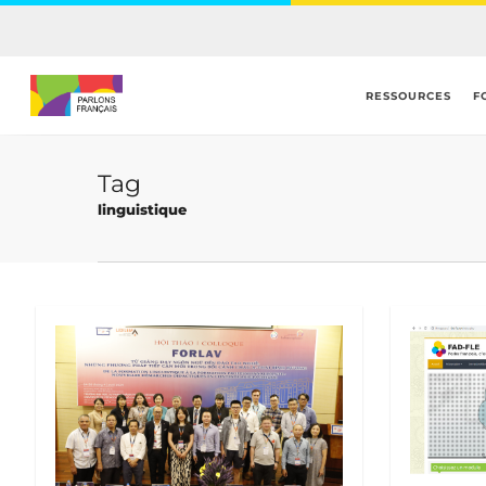
Skip
to
main
content
RESSOURCES
F
Tag
linguistique