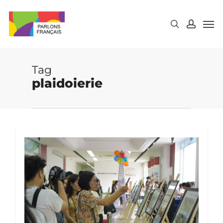
Skip
to
main
content
Tag
plaidoierie