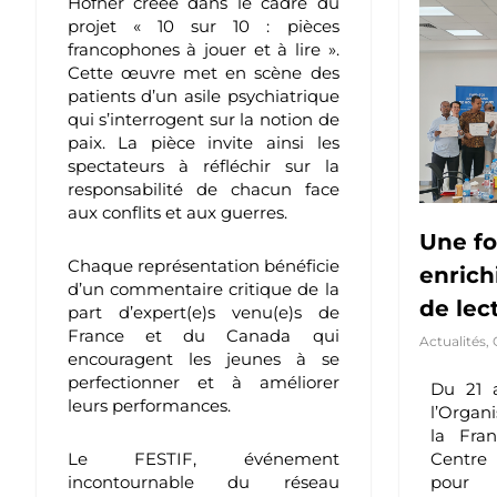
Hofner créée dans le cadre du
projet « 10 sur 10 : pièces
francophones à jouer et à lire ».
Cette œuvre met en scène des
patients d’un asile psychiatrique
qui s’interrogent sur la notion de
paix. La pièce invite ainsi les
spectateurs à réfléchir sur la
responsabilité de chacun face
aux conflits et aux guerres.
Une f
Chaque représentation bénéficie
enrich
d’un commentaire critique de la
de lec
part d’expert(e)s venu(e)s de
France et du Canada qui
Actualités
,
encouragent les jeunes à se
perfectionner et à améliorer
Du 21 
leurs performances.
l’Organ
la Fran
Centre
Le FESTIF, événement
pour l
incontournable du réseau