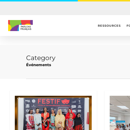
Skip
to
main
content
RESSOURCES
F
Category
Événements