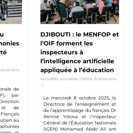
du
DJIBOUTI : le MENFOP et
honies
l’OIF forment les
ité
inspecteurs à
l’intelligence artificielle
appliquée à l’éducation
vénements
Actualités
,
Actualités
,
CREFA
,
Événements
ionale de
F), par
Le mercredi 8 octobre 2025, la
Direction
Directrice de l’enseignement et
 et de
de l’apprentissage du français Dr
Français
Rennie Yotova et l’Inspecteur
outien au
Général de l’Éducation Nationale
phonies
(IGEN) Mohamed Abdo Ali ont
hanges et