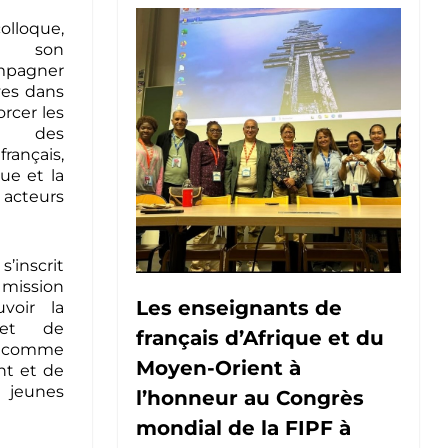
lloque,
e son
mpagner
ves dans
orcer les
 des
rançais,
gue et la
 acteurs
inscrit
mission
Les enseignants de
voir la
 et de
français d’Afrique et du
e comme
Moyen-Orient à
nt et de
s jeunes
l’honneur au Congrès
mondial de la FIPF à