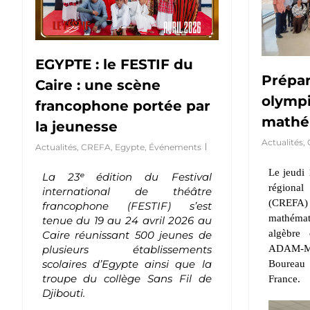
EGYPTE : le FESTIF du
Prépar
Caire : une scène
olymp
francophone portée par
mathé
la jeunesse
Actualités
,
Actualités
,
CREFA
,
Egypte
,
Événements
Le jeudi
La 23
ᵉ
édition du Festival
régional
international de théâtre
(CREFA) a
francophone (FESTIF) s’est
mathémat
tenue du 19 au 24 avril 2026 au
algèbre 
Caire réunissant 500 jeunes de
ADAM-Ma
plusieurs établissements
scolaires d’Egypte ainsi que la
Boureau
troupe du collège Sans Fil de
France.
Djibouti.