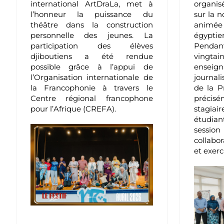
organisé
international ArtDraLa, met à
sur la n
l’honneur la puissance du
animé
théâtre dans la construction
égypti
personnelle des jeunes. La
Penda
participation des élèves
vingta
djiboutiens a été rendue
ensei
possible grâce à l’appui de
journal
l’Organisation internationale de
de la P
la Francophonie à travers le
précisé
Centre régional francophone
stagia
pour l’Afrique (CREFA).
étudiant
session
collabor
et exerc