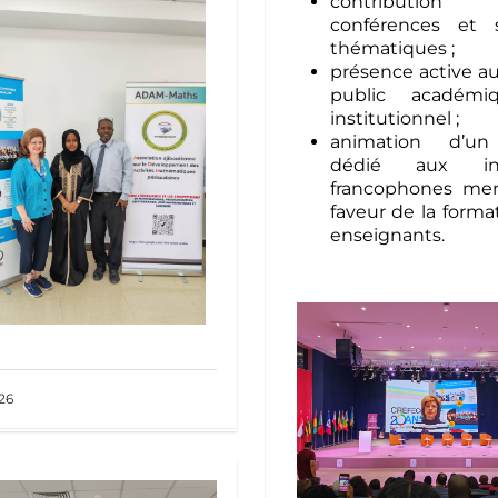
contributio
conférences et s
thématiques ;
présence active a
public académi
institutionnel ;
animation d’un
dédié aux init
francophones me
faveur de la forma
enseignants.
26