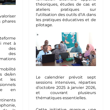
théoriques, études de cas et
ateliers pratiques sur
l’utilisation des outils d’IA dans
aloriser
les pratiques éducatives et de
s phares
pilotage.
orme
ui met à
n des
s des
rmations
mobilité
)s de/en
Le calendrier prévoit sept
tant les
sessions intensives, réparties
ionnels
d’octobre 2025 à janvier 2026,
ée en
et couvrant plusieurs
thématiques essentielles.
ntinents
honie,
Cette initiative marque une