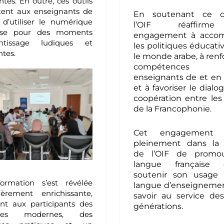
tes. En outre, ces outils
ent aux enseignants de
En soutenant ce co
s d’utiliser le numérique
l’OIF réaffirm
sse pour des moments
engagement à acco
entissage ludiques et
les politiques éducati
ntes
.
le monde arabe, à renf
compétences
enseignants de et en f
et à favoriser le dialo
coopération entre les
de la Francophonie.
Cet engagement s’
pleinement dans la 
de l’OIF de promou
langue française
soutenir son usag
ormation s’est révélée
langue d’enseigneme
lièrement enrichissante,
savoir au service de
ant aux participants des
générations.
des modernes, des