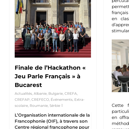
percutan
permett
françai
en cla
d’appr
stimula
Finale de l’Hackathon «
Jeu Parle Français » à
Bucarest
Actualités
,
Albanie
,
Bulgarie
,
CREFA
,
CREFAP
,
CREFECO
,
Événements
,
Extra-
Cette f
scolaire
,
Roumanie
,
Sérbie
particu
L’Organisation internationale de la
en
offr
Francophonie (OIF), à travers son
métho
Centre régional francophone pour