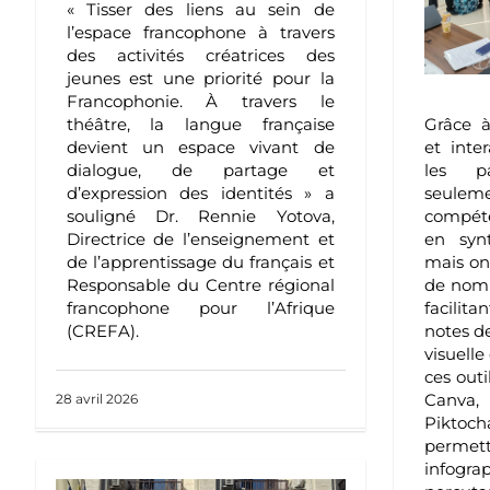
« Tisser des liens au sein de
l’espace francophone à travers
des activités créatrices des
jeunes est une priorité pour la
Francophonie. À travers le
Grâce 
théâtre, la langue française
et inte
devient un espace vivant de
les
p
dialogue, de partage et
seulem
d’expression des identités » a
compéte
souligné Dr. Rennie Yotova,
en syn
Directrice de l’enseignement et
mais on
de l’apprentissage du français et
de nomb
Responsable du Centre régional
facilit
francophone pour l’Afrique
notes d
(CREFA).
visuelle
ces outi
Canva,
28 avril 2026
Piktoch
permet
infog