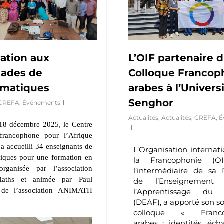
ation aux
L’OIF partenaire 
iades de
Colloque Francop
matiques
arabes à l’Univers
Senghor
CREFA
,
Événements
Actualités
,
Actualités
,
CREFA
,
É
 18 décembre 2025, le Centre
 francophone pour l’Afrique
 accueilli 34 enseignants de
L’Organisation internat
iques pour une formation en
la Francophonie (OI
organisée par l’association
l’intermédiaire de sa 
ths et animée par Paul
de l’Enseignement
 de l’association ANIMATH
l’Apprentissage du 
(DEAF), a apporté son s
colloque « Franco
arabes : identités, éc