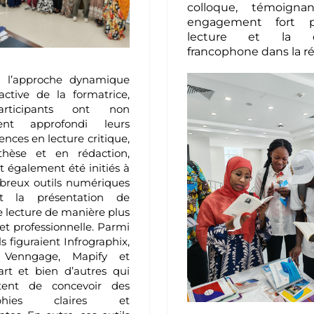
colloque, témoigna
engagement fort p
lecture et la cr
francophone dans la ré
à l’approche dynamique
ractive de la formatrice,
articipants ont non
ent approfondi leurs
nces en lecture
critique,
thèse et en rédaction,
t également été initiés
à
reux outils numériques
ant la présentation de
e
lecture de manière plus
 et professionnelle. Parmi
ls
figuraient Infrographix,
 Venngage, Mapify et
art et bien
d’autres qui
tent de concevoir des
raphies claires et