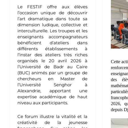
Le FESTIF offre aux élèves
l’occasion unique de découvrir
l’art dramatique dans toute sa
dimension ludique, collective et
interculturelle. Les troupes et les
enseignants accompagnateurs
bénéficient d’ateliers dans
différents établissements à
l’instar des ateliers très riches
organisés le 20 avril 2026 à
Cette acti
l’Université de Badr au Caire
renforc
(BUC) animés par un groupe de
enseigna
chercheurs en Master de
des él
l’Université Senghor à
mathé
Alexandrie, apportant une
particu
expertise académique de haut
francoph
niveau aux participants.
2026, qu
depuis Dj
Ce forum illustre la vitalité et la
créativité de la jeunesse