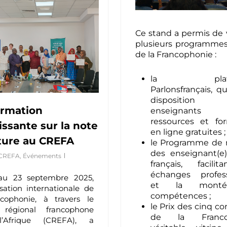
Ce stand a permis de v
plusieurs programme
de la Francophonie :
la platef
Parlonsfrançais
, q
dispositio
ormation
enseignant
ressources et fo
issante sur la note
en ligne gratuites ;
ture au CREFA
le Programme de 
des enseignant(e
CREFA
,
Événements
français, facili
échanges profess
au 23 septembre 2025,
et la mont
isation internationale de
compétences ;
cophonie, à travers le
le Prix des cinq co
 régional francophone
de la Francop
’Afrique (CREFA), a