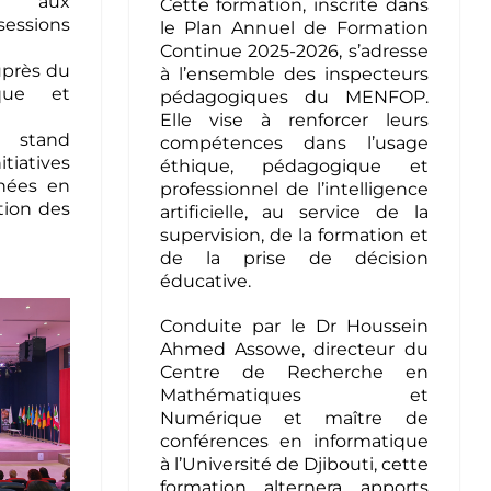
n aux
Cette formation, inscrite dans
essions
le Plan Annuel de Formation
Continue 2025-2026, s’adresse
uprès du
à l’ensemble des inspecteurs
que et
pédagogiques du MENFOP.
Elle vise à renforcer leurs
 stand
compétences dans l’usage
iatives
éthique, pédagogique et
nées en
professionnel de l’intelligence
tion des
artificielle, au service de la
supervision, de la formation et
de la prise de décision
éducative.
Conduite par le Dr Houssein
Ahmed Assowe, directeur du
Centre de Recherche en
Mathématiques et
Numérique et maître de
conférences en informatique
à l’Université de Djibouti, cette
formation alternera apports