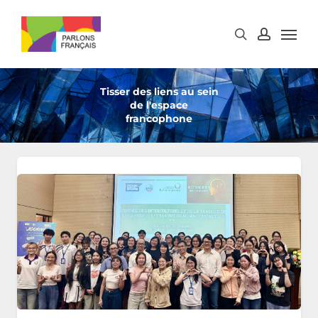
Skip
to
main
content
Tisser des liens au sein
de l'espace
francophone